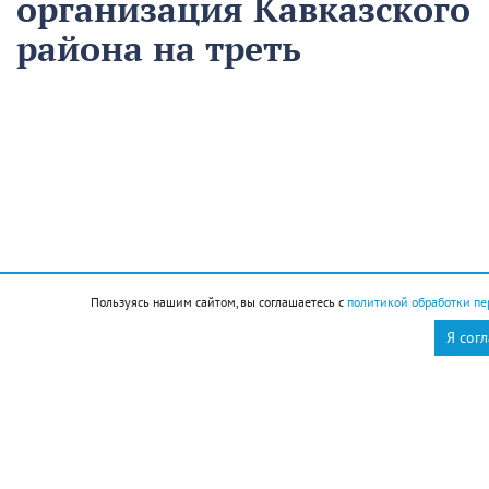
организация Кавказского
района на треть
сократила время
аварийно-
восстановительных
работ
13 августа
Нацпроекты
Пользуясь нашим сайтом, вы соглашаетесь с
политикой обработки пе
На предприятии «Водоканал» в Кропоткине
Я сог
оптимизировали процесс проведения аварийно-
восстановительных работ в рамках регионального
проекта «Бережливый регион».