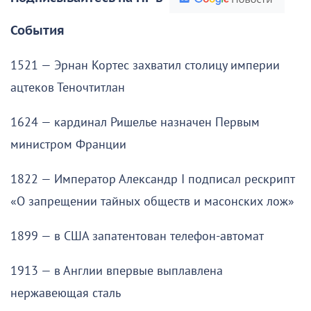
События
1521 — Эрнан Кортес захватил столицу империи
ацтеков Теночтитлан
1624 — кардинал Ришелье назначен Первым
министром Франции
1822 — Император Александр I подписал рескрипт
«О запрещении тайных обществ и масонских лож»
1899 — в США запатентован телефон-автомат
1913 — в Англии впервые выплавлена
нержавеющая сталь