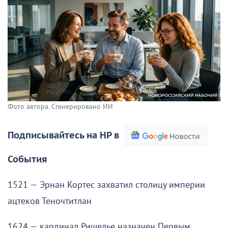
Фото автора. Сгенерировано ИИ
Подписывайтесь на НР в
События
1521 — Эрнан Кортес захватил столицу империи
ацтеков Теночтитлан
1624 — кардинал Ришелье назначен Первым