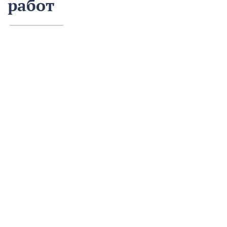
работ
13 августа
Нацпроекты
На предприятии «Водоканал» в Кропоткине
оптимизировали процесс проведения аварийно-
восстановительных работ в рамках регионального
проекта «Бережливый регион».