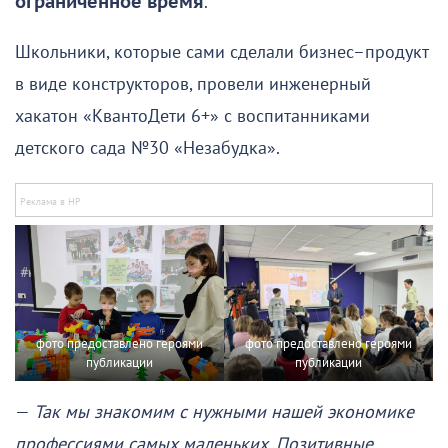
ограниченное время
.
Школьники, которые сами сделали бизнес–продукт
в виде конструкторов, провели инженерный
хакатон «КвантоДети 6+» с воспитанниками
детского сада №30 «Незабудка».
фото предоставлено героями
фото предоставлено героями
публикации
публикации
—
Так мы знакомим с нужными нашей экономике
профессиями самых маленьких. Позитивные