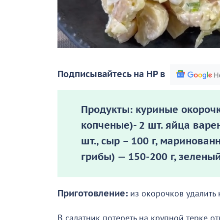
Подписывайтесь на НР в
Продукты: куриные окорочк
копченые)- 2 шт. яйца варе
шт., сыр – 100 г, маринов
грибы) — 150-200 г, зеленый 
Приготовление:
из окорочков удалить 
В салатник потереть на крупной терке о