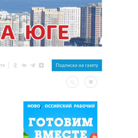
×
Подписка на газету
ста