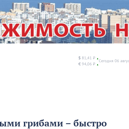
$
81,41 ₽
▲
Сегодня 06 авгу
€
94,06 ₽
▲
ными грибами – быстро