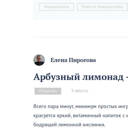
Новороссийск
Новости Новороссийск
Елена Пирогова
Арбузный лимонад –
9 августа
Общество
Всего пара минут, минимум простых инг
красуется яркий, витаминный напиток с
бодрящей лимонной кислинки.