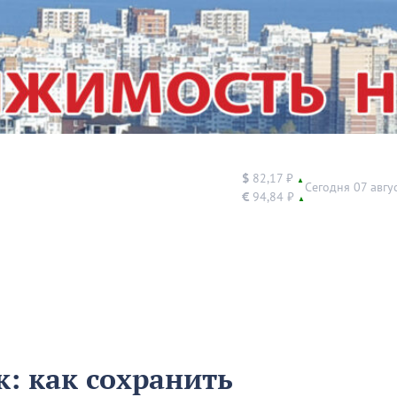
$
82,17 ₽
▲
Сегодня 07 авгу
€
94,84 ₽
▲
к: как сохранить