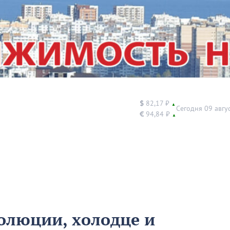
$
82,17 ₽
▲
Сегодня 09 авгу
€
94,84 ₽
▲
олюции, холодце и