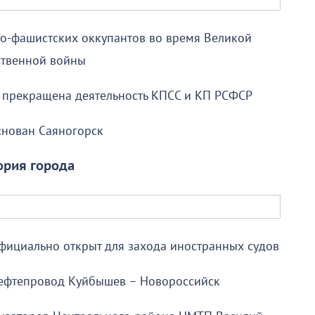
о-фашистских оккупантов во время Великой
ственной войны
 прекращена деятельность КПСС и КП РСФСР
снован Саяногорск
ория города
фициально открыт для захода иностранных судов
 нефтепровод Куйбышев – Новороссийск