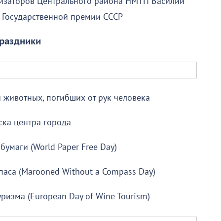
низаторов Центрального района НМТП Василий
 Государственной премии СССР
раздники
животных, погибших от рук человека
ска центра города
бумаги (World Paper Free Day)
аса (Marooned Without a Compass Day)
ризма (European Day of Wine Tourism)