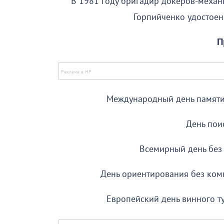
В 1981 году бригадир докеров-меха
Горпийченко удостоен
П
Международный день памяти 
День пои
Всемирный день без 
День ориентирования без комп
Европейский день винного ту