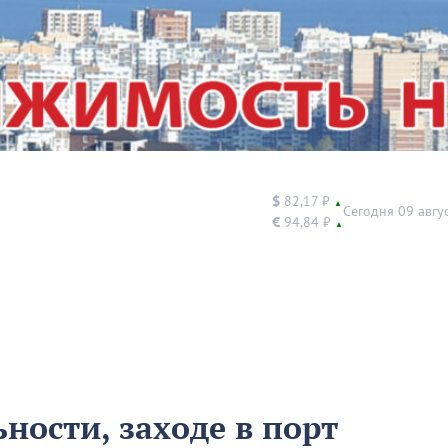
$
82,17 ₽
▲
Сегодня 09 авгу
€
94,84 ₽
▲
ности, заходе в порт