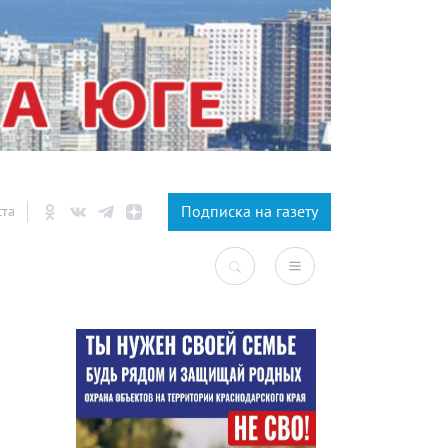
×
Подписка на газету
ста