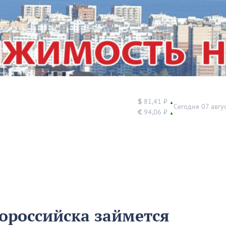
$
81,41 ₽
▲
Сегодня 07 авгу
€
94,06 ₽
▲
ороссийска займется