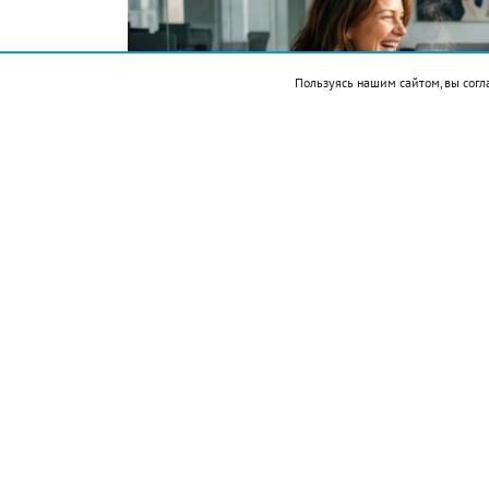
Пользуясь нашим сайтом, вы согл
Фото автора. Сгенерировано ИИ
Подписывайтесь на НР в
События
1521 — Эрнан Кортес захватил столицу 