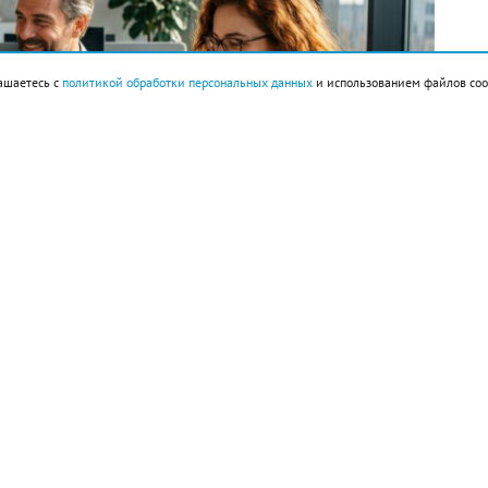
ашаетесь с
политикой обработки персональных данных
и использованием файлов coo
империи ацтеков Теночтитлан