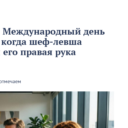
м Международный день
 когда шеф-левша
ы его правая рука
 отмечаем