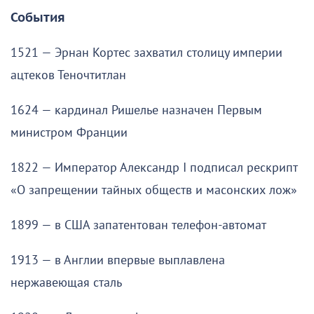
События
1521 — Эрнан Кортес захватил столицу империи
ацтеков Теночтитлан
1624 — кардинал Ришелье назначен Первым
министром Франции
1822 — Император Александр I подписал рескрипт
«О запрещении тайных обществ и масонских лож»
1899 — в США запатентован телефон-автомат
1913 — в Англии впервые выплавлена
нержавеющая сталь