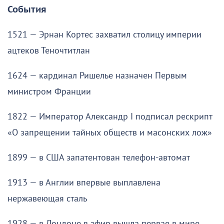
События
1521 — Эрнан Кортес захватил столицу империи
ацтеков Теночтитлан
1624 — кардинал Ришелье назначен Первым
министром Франции
1822 — Император Александр I подписал рескрипт
«О запрещении тайных обществ и масонских лож»
1899 — в США запатентован телефон-автомат
1913 — в Англии впервые выплавлена
нержавеющая сталь
1928 — в Лондоне в эфир вышла первая в мире