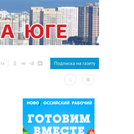
×
Подписка на газету
ста