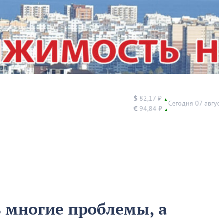
$
82,17 ₽
▲
Сегодня 07 авгу
€
94,84 ₽
▲
 многие проблемы, а