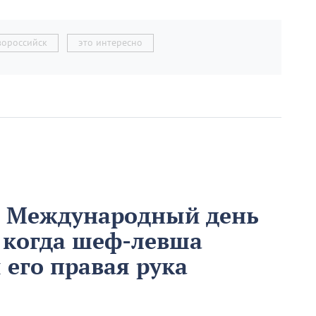
вороссийск
это интересно
м Международный день
 когда шеф-левша
ы его правая рука