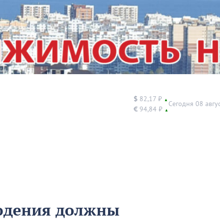
$
82,17 ₽
▲
Сегодня 08 авгу
€
94,84 ₽
▲
юдения должны