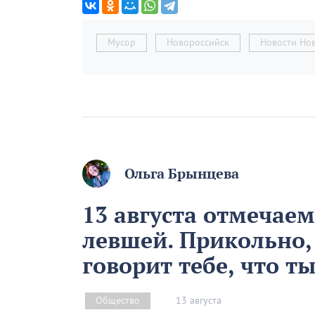
Мусор
Новороссийск
Новости Но
Ольга Брынцева
13 августа отмечае
левшей. Прикольно,
говорит тебе, что т
13 августа
Общество