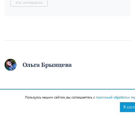
это интересно
Ольга Брынцева
12 августа отмечаем
День молодёжи. Если вам
Пользуясь нашим сайтом, вы соглашаетесь с
политикой обработки пе
начинают говорить, что
Я сог
вы ещё молодой, то вы
уже старый