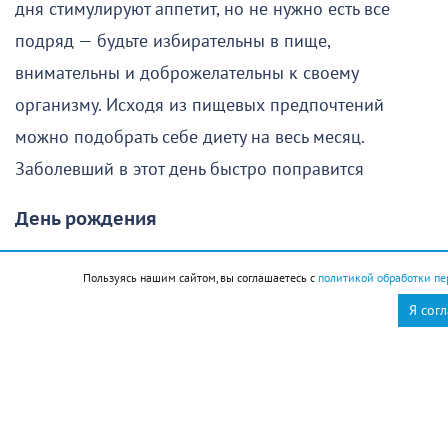
дня стимулируют аппетит, но не нужно есть все
подряд — будьте избирательны в пище,
внимательны и доброжелательны к своему
организму. Исходя из пищевых предпочтений
можно подобрать себе диету на весь месяц.
Заболевший в этот день быстро поправится
День рождения
Люди, родившиеся в этот день, имеют хороший
Пользуясь нашим сайтом, вы соглашаетесь с
политикой обработки пе
потенциал физического здоровья, не нуждаются в
Я сог
строгой диете и редко страдают избыточным весом.
Как правило, они обладают житейской мудростью и
бывают очень привязаны к близким
Стрижка