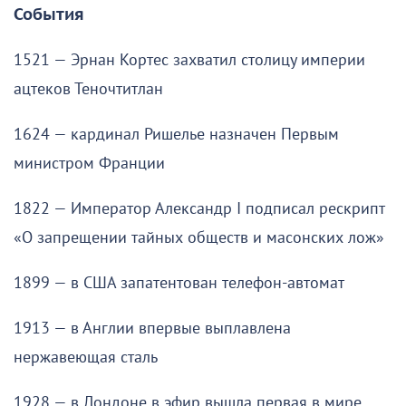
События
1521 — Эрнан Кортес захватил столицу империи
ацтеков Теночтитлан
1624 — кардинал Ришелье назначен Первым
министром Франции
1822 — Император Александр I подписал рескрипт
«О запрещении тайных обществ и масонских лож»
1899 — в США запатентован телефон-автомат
1913 — в Англии впервые выплавлена
нержавеющая сталь
1928 — в Лондоне в эфир вышла первая в мире