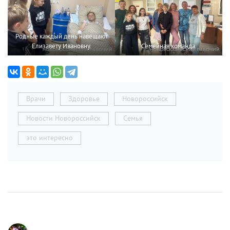
Родные каждый день навещают
Елизавету Ивановну.
Семейная команда.
Врачи
Здоровье
Новороссийск
Новости Новороссийск
Семья
это интересно