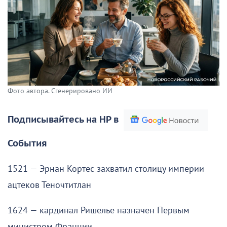
Фото автора. Сгенерировано ИИ
Подписывайтесь на НР в
События
1521 — Эрнан Кортес захватил столицу империи
ацтеков Теночтитлан
1624 — кардинал Ришелье назначен Первым
министром Франции