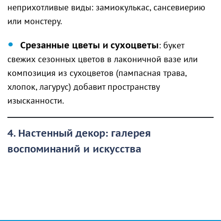
неприхотливые виды: замиокулькас, сансевиерию
или монстеру.
Срезанные цветы и сухоцветы
: букет
свежих сезонных цветов в лаконичной вазе или
композиция из сухоцветов (пампасная трава,
хлопок, лагурус) добавит пространству
изысканности.
4. Настенный декор: галерея
воспоминаний и искусства
Пустые стены часто создают ощущение
незавершённости интерьера. Заполнить их можно
даже без сверления — с помощью современных