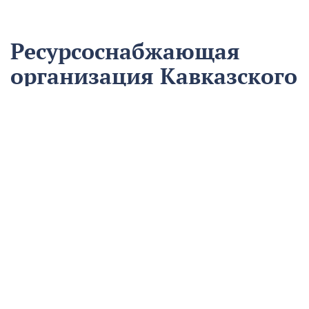
Ресурсоснабжающая
организация Кавказского
района на треть
сократила время
аварийно-
восстановительных
работ
13 августа
Нацпроекты
На предприятии «Водоканал» в Кропоткине
оптимизировали процесс проведения аварийно-