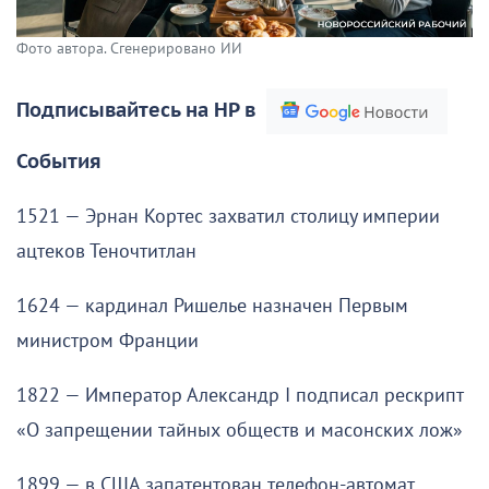
Фото автора. Сгенерировано ИИ
Подписывайтесь на НР в
События
1521 — Эрнан Кортес захватил столицу империи
ацтеков Теночтитлан
1624 — кардинал Ришелье назначен Первым
министром Франции
1822 — Император Александр I подписал рескрипт
«О запрещении тайных обществ и масонских лож»
1899 — в США запатентован телефон-автомат