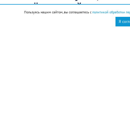
вы ещё молодой, то вы
уже старый
Пользуясь нашим сайтом, вы соглашаетесь с
политикой обработки пе
Я сог
12 августа
Общество
Чем запомнился этот день и что сегодня отмечаем