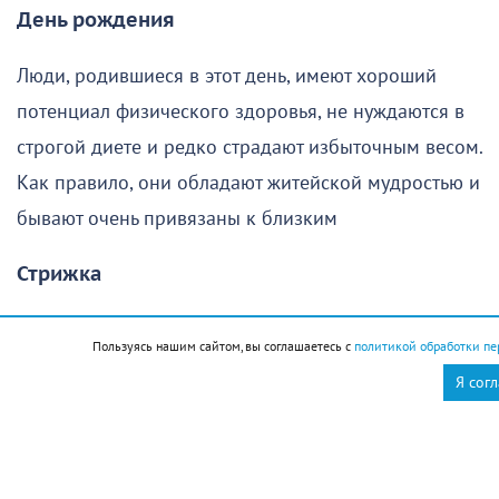
День рождения
Люди, родившиеся в этот день, имеют хороший
потенциал физического здоровья, не нуждаются в
строгой диете и редко страдают избыточным весом.
Как правило, они обладают житейской мудростью и
бывают очень привязаны к близким
Стрижка
Поход в парикмахерскую в этот день желательно
Пользуясь нашим сайтом, вы соглашаетесь с
политикой обработки пе
отменить
Я сог
Новороссийск
Новости Новороссийск
это интересно