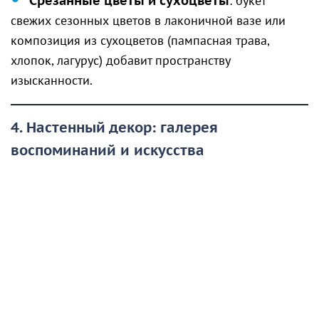
Срезанные цветы и сухоцветы
: букет
свежих сезонных цветов в лаконичной вазе или
композиция из сухоцветов (пампасная трава,
хлопок, лагурус) добавит пространству
изысканности.
4. Настенный декор: галерея
воспоминаний и искусства
Пустые стены часто создают ощущение
незавершённости интерьера. Заполнить их можно
даже без сверления — с помощью современных
клейких креплений или модульных систем.
Постеры и картины
: подберите графичные
постеры в стильных рамах или репродукции,