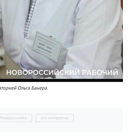
торией Ольга Банера.
 Новороссийск
это интересно