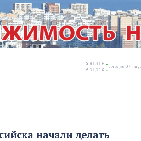
$
81,41 ₽
▲
Сегодня 07 авгу
€
94,06 ₽
▲
сийска начали делать