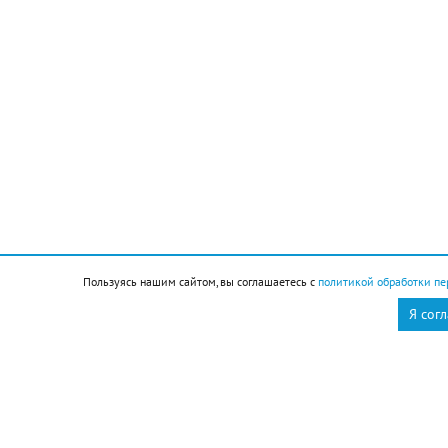
12 августа
Общество
Чем запомнился этот день и что сегодня отмечаем
Пользуясь нашим сайтом, вы соглашаетесь с
политикой обработки пе
Я сог