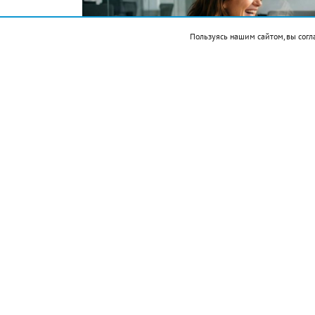
Пользуясь нашим сайтом, вы согл
Фото автора. Сгенерировано ИИ
Подписывайтесь на НР в
События
1521 — Эрнан Кортес захватил столицу 