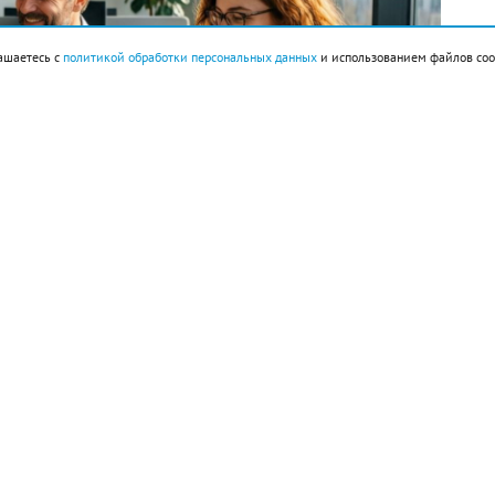
ашаетесь с
политикой обработки персональных данных
и использованием файлов coo
империи ацтеков Теночтитлан