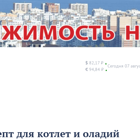
$
82,17 ₽
▲
Сегодня 07 авгу
€
94,84 ₽
▲
пт для котлет и оладий