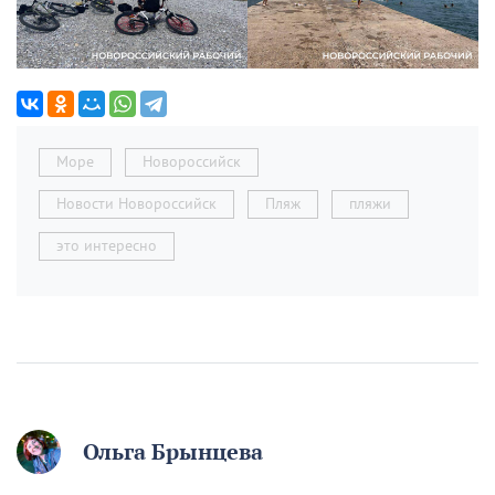
Море
Новороссийск
Новости Новороссийск
Пляж
пляжи
это интересно
Ольга Брынцева