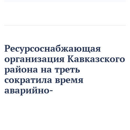
Ресурсоснабжающая
организация Кавказского
района на треть
сократила время
аварийно-
восстановительных
работ
13 августа
Нацпроекты