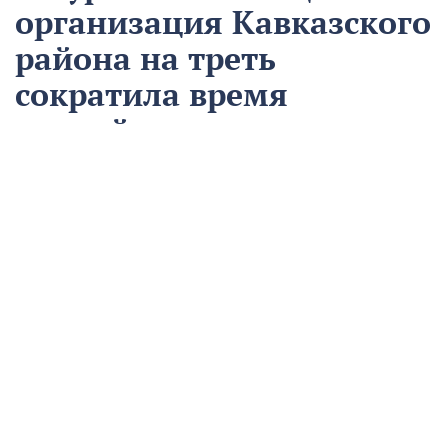
организация Кавказского
района на треть
сократила время
аварийно-
восстановительных
работ
13 августа
Нацпроекты
На предприятии «Водоканал» в Кропоткине
оптимизировали процесс проведения аварийно-
восстановительных работ в рамках регионального
проекта «Бережливый регион».