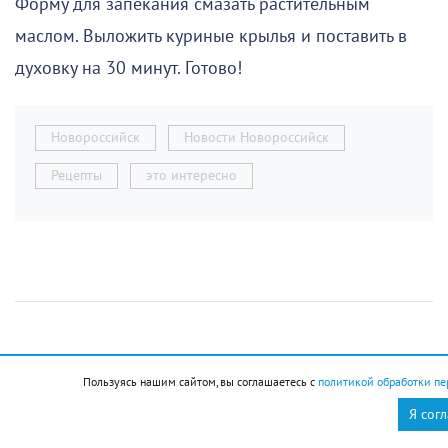
Форму для запекания смазать растительным
маслом. Выложить куриные крылья и поставить в
духовку на 30 минут. Готово!
Новороссийск
Новости Новороссийск
Рецепты
это интересно
Оксана Калинина
Пользуясь нашим сайтом, вы соглашаетесь с
политикой обработки пе
Я сог
Интерьерные мелочи: