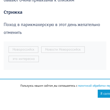
бывают очень привязаны к близким
Стрижка
Поход в парикмахерскую в этот день желательно
отменить
Новороссийск
Новости Новороссийск
это интересно
Пользуясь нашим сайтом, вы соглашаетесь с
политикой обработки пе
Я сог
Ольга Брынцева