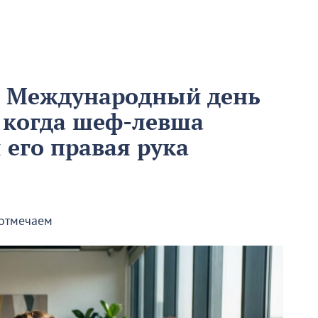
м Международный день
 когда шеф-левша
ы его правая рука
 отмечаем