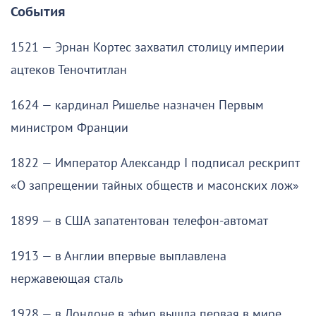
События
1521 — Эрнан Кортес захватил столицу империи
ацтеков Теночтитлан
1624 — кардинал Ришелье назначен Первым
министром Франции
1822 — Император Александр I подписал рескрипт
«О запрещении тайных обществ и масонских лож»
1899 — в США запатентован телефон-автомат
1913 — в Англии впервые выплавлена
нержавеющая сталь
1928 — в Лондоне в эфир вышла первая в мире