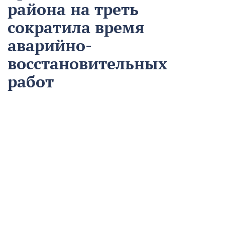
района на треть
сократила время
аварийно-
восстановительных
работ
13 августа
Нацпроекты
На предприятии «Водоканал» в Кропоткине
оптимизировали процесс проведения аварийно-
восстановительных работ в рамках регионального
проекта «Бережливый регион».