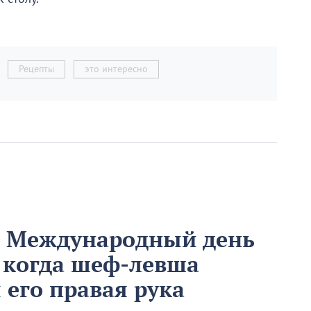
Рецепты
это интересно
м Международный день
 когда шеф-левша
ы его правая рука