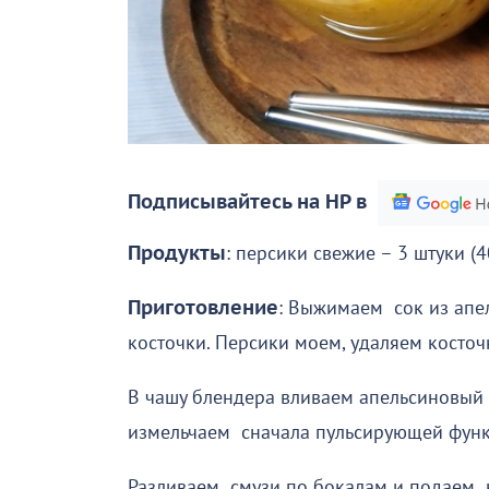
Подписывайтесь на НР в
Продукты
: персики свежие – 3 штуки (
Приготовление
: Выжимаем сок из апел
косточки. Персики моем, удаляем косточ
В чашу блендера вливаем апельсиновый 
измельчаем сначала пульсирующей функц
Разливаем смузи по бокалам и подаем к