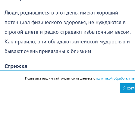
Люди, родившиеся в этот день, имеют хороший
потенциал физического здоровья, не нуждаются в
строгой диете и редко страдают избыточным весом.
Как правило, они обладают житейской мудростью и
бывают очень привязаны к близким
Стрижка
Пользуясь нашим сайтом, вы соглашаетесь с
политикой обработки пе
Поход в парикмахерскую в этот день желательно
Я сог
отменить
Новороссийск
Новости Новороссийск
это интересно