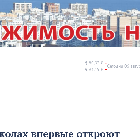
$
80,93 ₽
▼
Сегодня 06 авгу
€
93,19 ₽
▼
колах впервые откроют