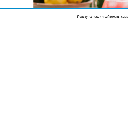
Пользуясь нашим сайтом, вы согл
Подписывайтесь на НР в
Ингредиенты: арбуз 300 г, лимонный с
Приготовление:
разрезать арбуз на не
косточек.