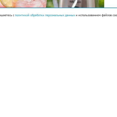
ашаетесь с
политикой обработки персональных данных
и использованием файлов coo
ок 160 г, сахарный сироп 3 ст. л., лед.
большие кубики, предварительно очистив его от