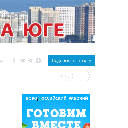
×
Подписка на газету
ста