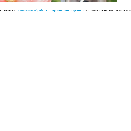
ашаетесь с
политикой обработки персональных данных
и использованием файлов coo
ок 160 г, сахарный сироп 3 ст. л., лед.
большие кубики, предварительно очистив его от
ть до однородной массы. Понемногу добавлять к