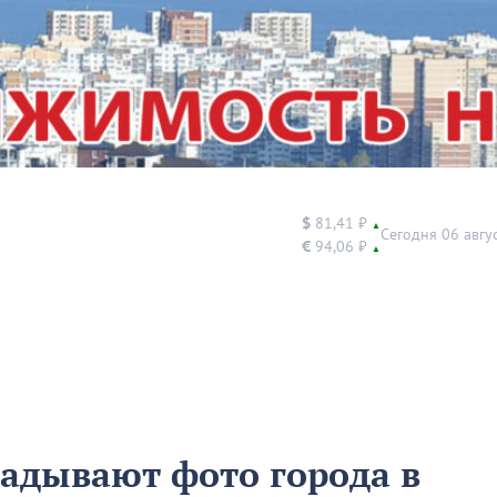
$
81,41 ₽
▲
Сегодня 06 авгу
€
94,06 ₽
▲
адывают фото города в