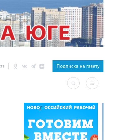
×
Подписка на газету
ста