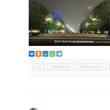
Фото Виктории Николаенко
yf
набережная
Новороссийск