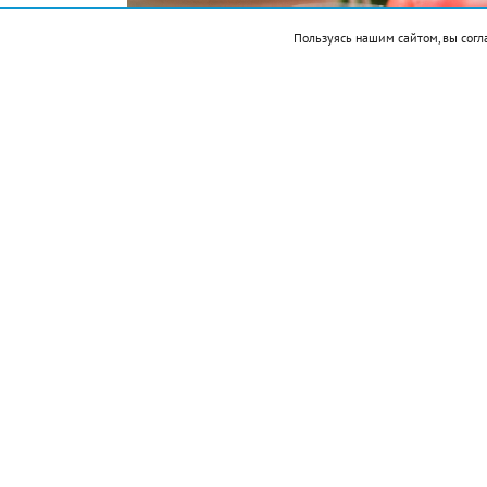
Пользуясь нашим сайтом, вы согл
Подписывайтесь на НР в
Ингредиенты: арбуз 300 г, лимонный с
Приготовление:
разрезать арбуз на не
косточек.
Переложить арбуз в чашу блендера, взби