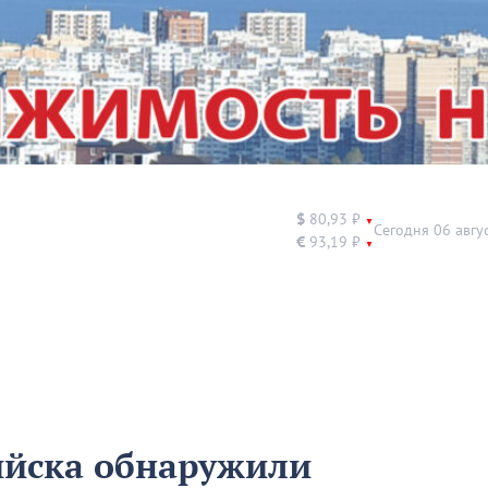
$
80,93 ₽
▼
Сегодня 06 авгу
€
93,19 ₽
▼
ийска обнаружили