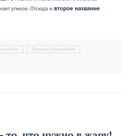
нает утиное. Отсюда и
второе название
ороссийск
Природа Новоросийск
 то, что нужно в жару!