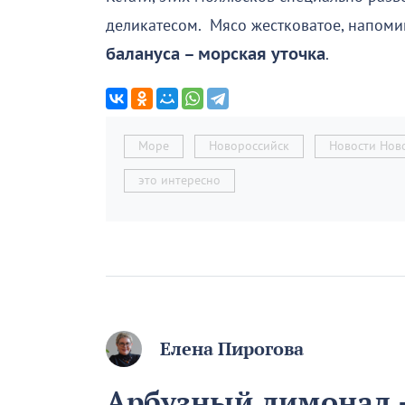
деликатесом. Мясо жестковатое, напоми
балануса – морская уточка
.
Море
Новороссийск
Новости Нов
это интересно
Елена Пирогова
Арбузный лимонад –