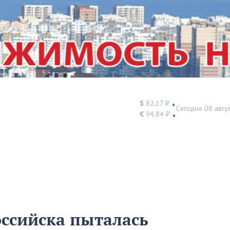
$
82,17 ₽
▲
Сегодня 08 авгу
€
94,84 ₽
▲
ссийска пыталась