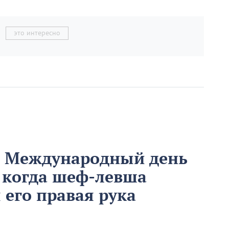
это интересно
м Международный день
 когда шеф-левша
ы его правая рука