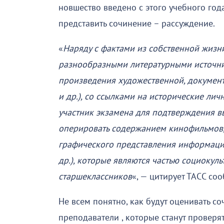
новшество введено с этого учебного года
представить сочинение – рассуждение.
«
Наряду с фактами из собственной жизн
разнообразными литературными источни
произведения художественной, документ
и др.), со ссылками на исторические лич
участник экзамена для подтверждения вы
оперировать содержанием кинофильмов,
графического представления информации
др.), которые являются частью социокул
старшеклассников
«, — цитирует ТАСС со
Не всем понятно, как будут оценивать с
преподаватели , которые станут проверя