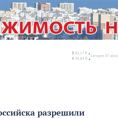
$
82,17 ₽
▲
Сегодня 07 авгу
€
94,84 ₽
▲
ссийска разрешили