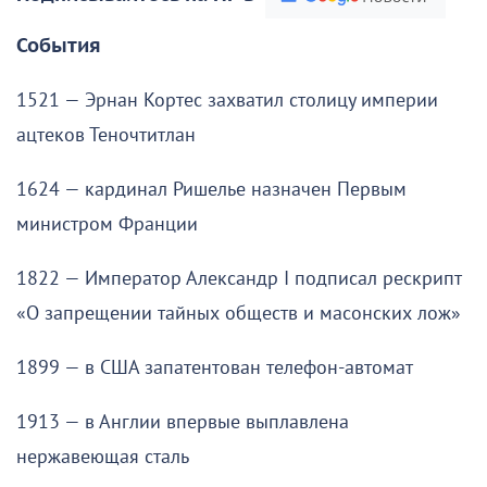
События
1521 — Эрнан Кортес захватил столицу империи
ацтеков Теночтитлан
1624 — кардинал Ришелье назначен Первым
министром Франции
1822 — Император Александр I подписал рескрипт
«О запрещении тайных обществ и масонских лож»
1899 — в США запатентован телефон-автомат
1913 — в Англии впервые выплавлена
нержавеющая сталь