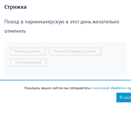
Стрижка
Поход в парикмахерскую в этот день желательно
отменить
Новороссийск
Новости Новороссийск
это интересно
Пользуясь нашим сайтом, вы соглашаетесь с
политикой обработки пе
Я сог
Ресурсоснабжающая