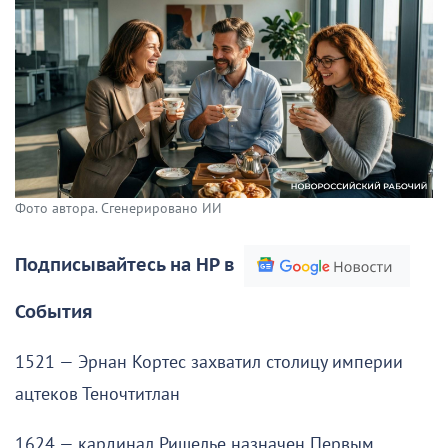
Фото автора. Сгенерировано ИИ
Подписывайтесь на НР в
События
1521 — Эрнан Кортес захватил столицу империи
ацтеков Теночтитлан
1624 — кардинал Ришелье назначен Первым