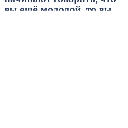
вы ещё молодой, то вы
уже старый
12 августа
Общество
Чем запомнился этот день и что сегодня отмечаем