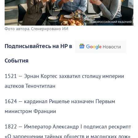
Фото автора. Сгенерировано ИИ
Подписывайтесь на НР в
События
1521 — Эрнан Кортес захватил столицу империи
ацтеков Теночтитлан
1624 — кардинал Ришелье назначен Первым
министром Франции
1822 — Император Александр I подписал рескрипт
«О запрещении тайных обществ и масонских лож»