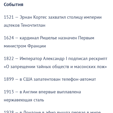
События
1521 — Эрнан Кортес захватил столицу империи
ацтеков Теночтитлан
1624 — кардинал Ришелье назначен Первым
министром Франции
1822 — Император Александр I подписал рескрипт
«О запрещении тайных обществ и масонских лож»
1899 — в США запатентован телефон-автомат
1913 — в Англии впервые выплавлена
нержавеющая сталь
1928 — в Лондоне в эфир вышла первая в мире