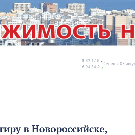
$
82,17 ₽
▲
Сегодня 08 авгу
€
94,84 ₽
▲
тиру в Новороссийске,