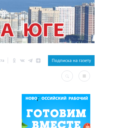
×
Подписка на газету
ста