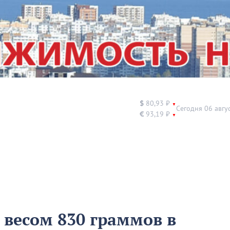
$
80,93 ₽
▼
Сегодня 06 авгу
€
93,19 ₽
▼
 весом 830 граммов в