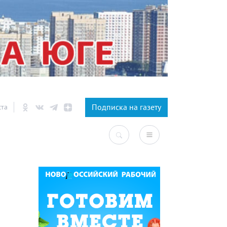
×
Подписка на газету
ста