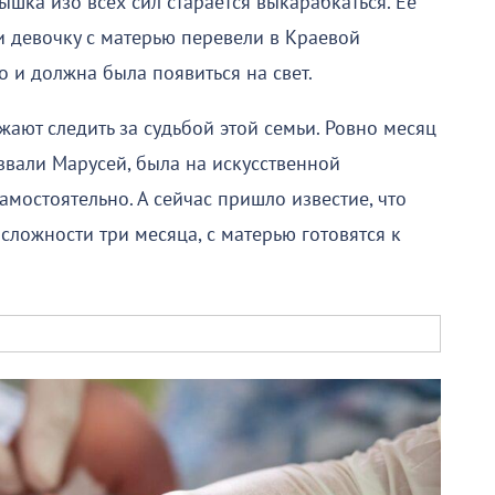
ышка изо всех сил старается выкарабкаться. Её
и девочку с матерью перевели в Краевой
о и должна была появиться на свет.
ают следить за судьбой этой семьи. Ровно месяц
вали Марусей, была на искусственной
амостоятельно. А сейчас пришло известие, что
сложности три месяца, с матерью готовятся к