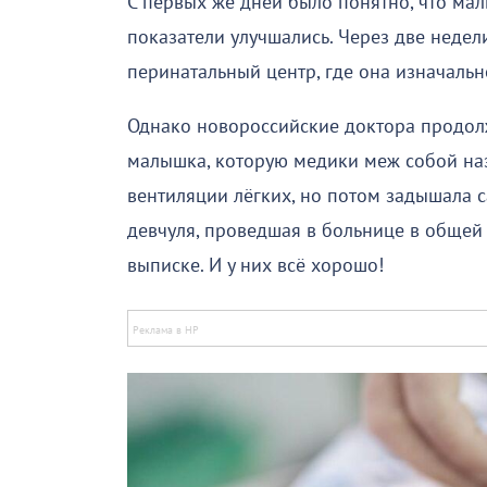
С первых же дней было понятно, что мал
показатели улучшались. Через две недел
перинатальный центр, где она изначальн
Однако новороссийские доктора продолж
малышка, которую медики меж собой наз
вентиляции лёгких, но потом задышала с
девчуля, проведшая в больнице в общей 
выписке. И у них всё хорошо!