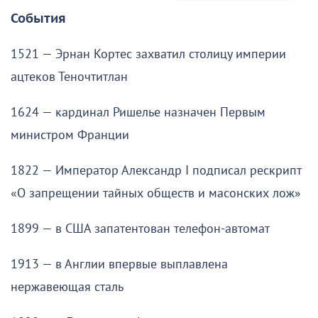
События
1521 — Эрнан Кортес захватил столицу империи
ацтеков Теночтитлан
1624 — кардинал Ришелье назначен Первым
министром Франции
1822 — Император Александр I подписал рескрипт
«О запрещении тайных обществ и масонских лож»
1899 — в США запатентован телефон-автомат
1913 — в Англии впервые выплавлена
нержавеющая сталь