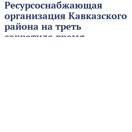
Ресурсоснабжающая
организация Кавказского
района на треть
сократила время
аварийно-
восстановительных
работ
13 августа
Нацпроекты
На предприятии «Водоканал» в Кропоткине
оптимизировали процесс проведения аварийно-
восстановительных работ в рамках регионального
проекта «Бережливый регион».