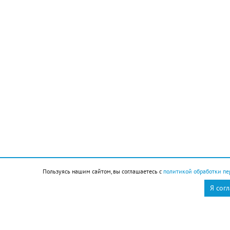
Пользуясь нашим сайтом, вы соглашаетесь с
политикой обработки пе
Подписывайтесь на НР в
Я сог
— Реализация проектов повышения
производительности позволила создать