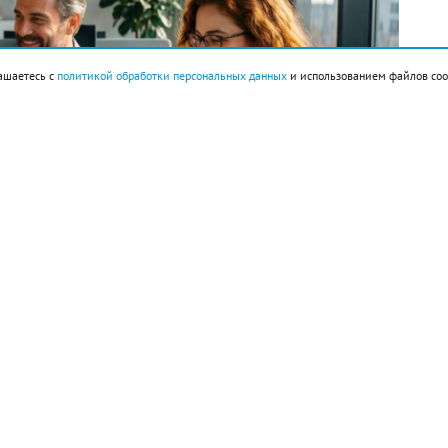
ашаетесь с
политикой обработки персональных данных
и использованием файлов coo
империи ацтеков Теночтитлан