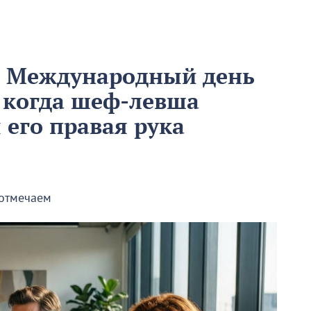
м Международный день
 когда шеф-левша
ы его правая рука
 отмечаем