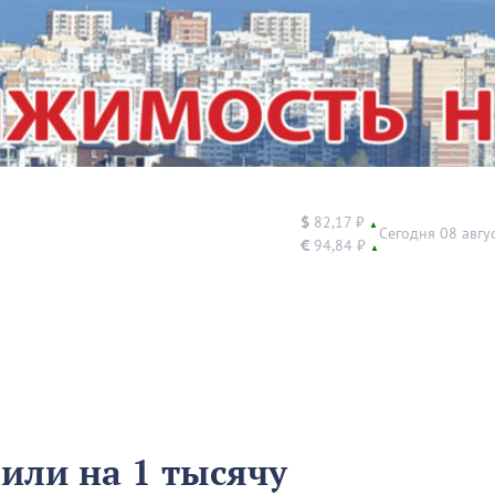
$
82,17 ₽
▲
Сегодня 08 авгу
€
94,84 ₽
▲
или на 1 тысячу