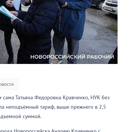
 и сама Татьяна Федоровна Кравченко, НУК без
ла неподъёмный тариф, выше прежнего в 2,5
подъемной суммой.
города Новороссийска Андрею Кравченко с