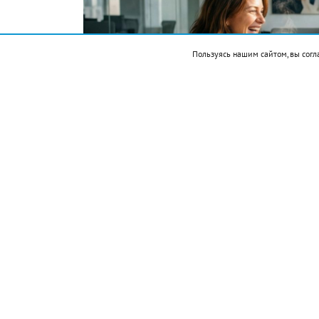
Пользуясь нашим сайтом, вы согл
Фото автора. Сгенерировано ИИ
Подписывайтесь на НР в
События
1521 — Эрнан Кортес захватил столицу 