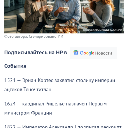
Фото автора. Сгенерировано ИИ
Подписывайтесь на НР в
События
1521 — Эрнан Кортес захватил столицу империи
ацтеков Теночтитлан
1624 — кардинал Ришелье назначен Первым
министром Франции
1822 — Император Александр I подписал рескрипт