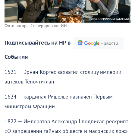
Фото автора. Сгенерировано ИИ
Подписывайтесь на НР в
События
1521 — Эрнан Кортес захватил столицу империи
ацтеков Теночтитлан
1624 — кардинал Ришелье назначен Первым
министром Франции
1822 — Император Александр I подписал рескрипт
«О запрещении тайных обществ и масонских лож»