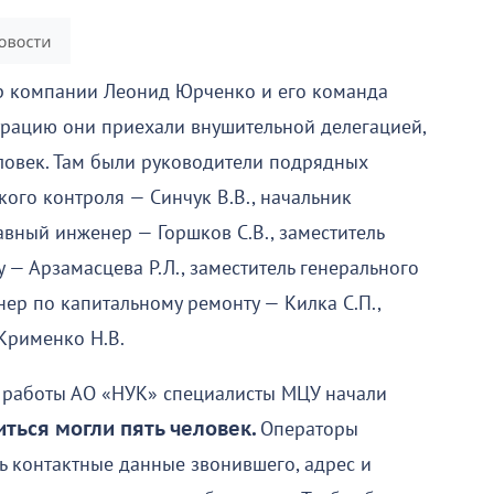
ор компании Леонид Юрченко и его команда
трацию они приехали внушительной делегацией,
ловек. Там были руководители подрядных
кого контроля — Синчук В.В., начальник
авный инженер — Горшков С.В., заместитель
 — Арзамасцева Р.Л., заместитель генерального
нер по капитальному ремонту — Килка С.П.,
Крименко Н.В.
 работы АО «НУК» специалисты МЦУ начали
ться могли пять человек.
Операторы
ь контактные данные звонившего, адрес и