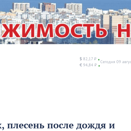
$
82,17 ₽
▲
Сегодня 09 авгу
€
94,84 ₽
▲
, плесень после дождя и